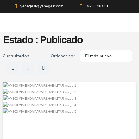
yebegest@yebegest.com
925 348 051
Estado :
Publicado
2 resultados
Ordenar por