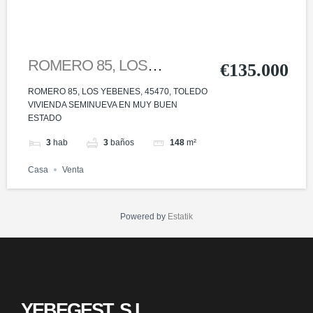
ROMERO 85, LOS
€135.000
YEBENES, 45470, TOLEDO
ROMERO 85, LOS YEBENES, 45470, TOLEDO
VIVIENDA SEMINUEVA EN MUY BUEN
ESTADO
3
hab
3
baños
148
m²
Casa
Venta
Powered by
Estatik
YEBEGEST, S.L.