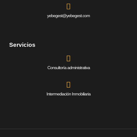
yebegest@yebegest.com
Servicios
Consultoría administrativa
Intermediación Inmobiliaria