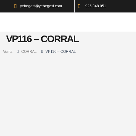
yebegest@yebegest.com
925 348 051
VP116 – CORRAL
Venta
CORRAL
VP116 – CORRAL