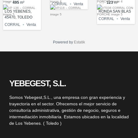
495
m²
123
m²
CORRAL
Venta
LOS YEBENES,
RONDA SAN BLAS
45470, TOLEDO
CORRAL
Venta
CORRAL
Venta
Powered by
Estatik
YEBEGEST, S.L.
Somos
Yebegest,S.L.
, una empresa con gran experiencia y
trayectoria en el sector. Ofrecemos el mejor servicio de
consultoría administrativa, gestión de negocio, seguros e
intermediación inmobiliaria. Estamos ubicados en la localidad
de Los Yebenes. ( Toledo )