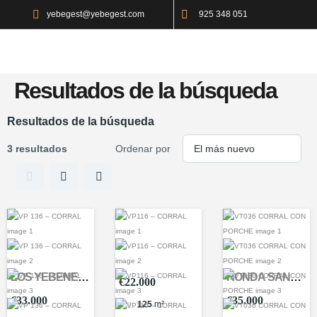
yebegest@yebegest.com
925 348 051
Resultados de la búsqueda
Resultados de la búsqueda
3 resultados
Ordenar por
LOS YEBENES,
RONDA SAN
€22.000
45470, TOLEDO
BLAS
€33.000
€35.000
125
m²